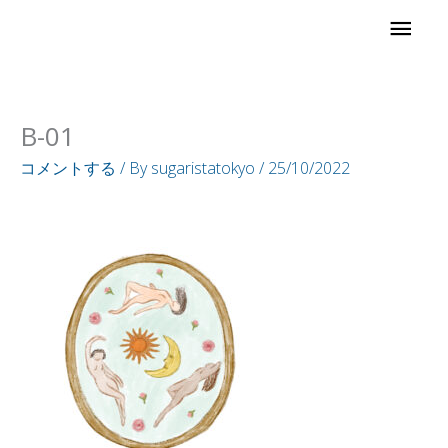
内
メ
容
イ
を
ス
ン
B-01
キ
ッ
メ
コメントする
/ By
sugaristatokyo
/
25/10/2022
プ
ニ
ュ
ー