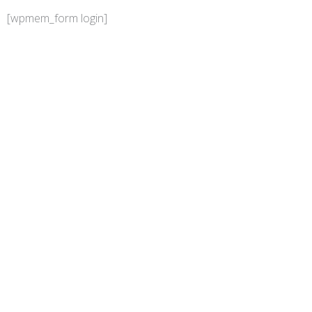
内
[wpmem_form login]
容
を
ス
キ
ッ
プ