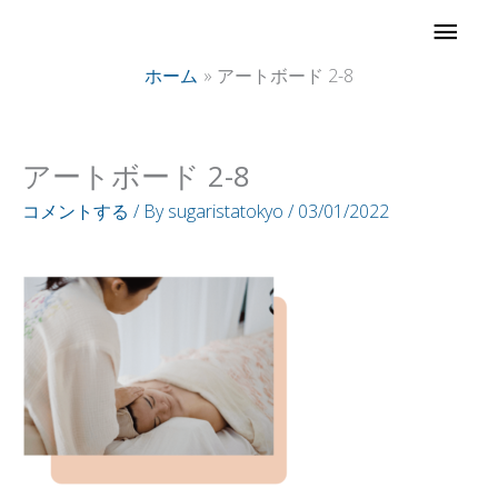
内
メ
容
イ
ホーム
アートボード 2-8
を
ス
ン
キ
アートボード 2-8
ッ
メ
コメントする
/ By
sugaristatokyo
/
03/01/2022
プ
ニ
ュ
ー