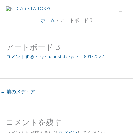
内
メ
容
イ
ホーム
アートボード 3
を
ス
ン
キ
アートボード 3
ッ
メ
コメントする
/ By
sugaristatokyo
/
13/01/2022
プ
ニ
ュ
←
前のメディア
ー
コメントを残す
コメントを投稿するには
ログイン
してください。