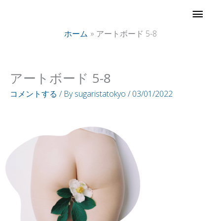
内
メ
容
イ
ホーム
アートボード 5-8
を
ス
ン
キ
アートボード 5-8
ッ
メ
コメントする
/ By
sugaristatokyo
/
03/01/2022
プ
ニ
ュ
ー