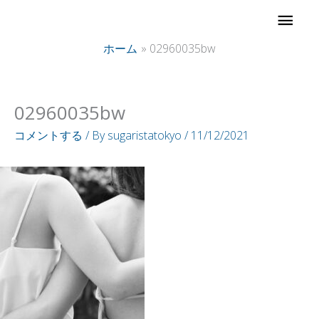
内
メ
容
イ
ホーム
02960035bw
を
ス
ン
キ
02960035bw
ッ
メ
コメントする
/ By
sugaristatokyo
/
11/12/2021
プ
ニ
ュ
ー