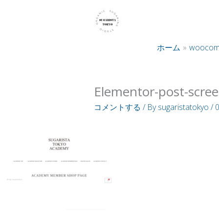
内
容
を
ホーム
woocom
ス
キ
ッ
Elementor-post-scre
プ
コメントする
/ By
sugaristatokyo
/