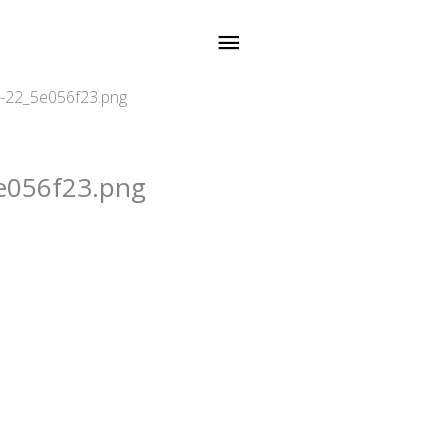
メ
イ
-22_5e056f23.png
ン
メ
e056f23.png
ニ
ュ
ー