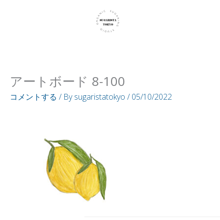
内
容
を
ス
キ
アートボード 8-100
ッ
プ
コメントする
/ By
sugaristatokyo
/
05/10/2022