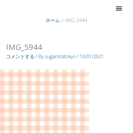
内
メ
容
イ
ホーム
IMG_5944
を
ス
ン
キ
IMG_5944
ッ
メ
コメントする
/ By
sugaristatokyo
/
10/01/2021
プ
ニ
ュ
ー