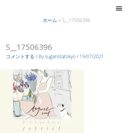
内
メ
容
イ
ホーム
S__17506396
を
ス
ン
キ
S__17506396
ッ
メ
コメントする
/ By
sugaristatokyo
/
19/07/2021
プ
ニ
ュ
ー