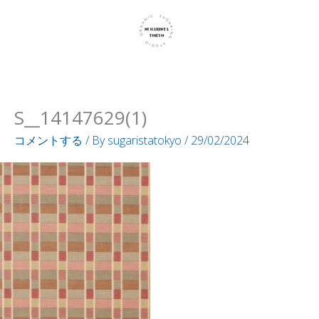
内
容
を
ス
キ
S__14147629(1)
ッ
プ
コメントする
/ By
sugaristatokyo
/
29/02/2024