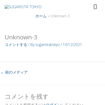
内
メ
容
イ
ホーム
Unknown-3
を
ス
ン
キ
Unknown-3
ッ
メ
コメントする
/ By
sugaristatokyo
/
10/12/2021
プ
ニ
ュ
←
前のメディア
ー
コメントを残す
コメントを投稿するには
ログイン
してください。