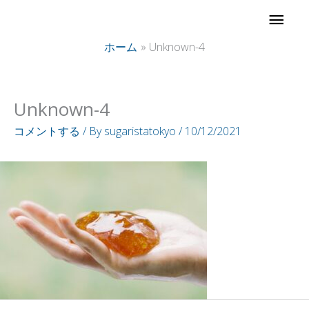
内
メ
容
イ
ホーム
Unknown-4
を
ス
ン
キ
Unknown-4
ッ
メ
コメントする
/ By
sugaristatokyo
/
10/12/2021
プ
ニ
ュ
ー